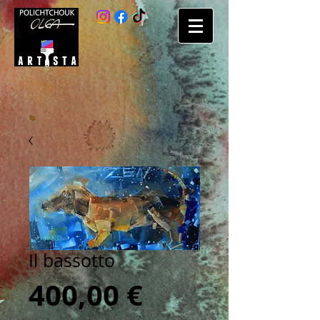
Il bassotto
Prezzo
400,00 €