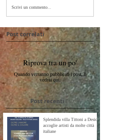
Scrivi un commento...
Post correlati
Riprova tra un po'
Quando verranno pubblicati i post, li
vedrai qui.
Post recenti
Splendida villa Tittoni a Desio
accoglie artisti da molte città
italiane