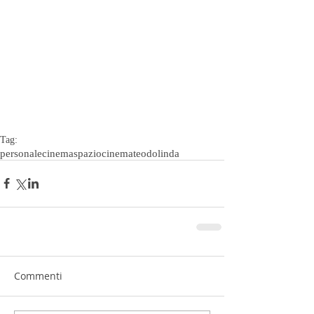
Tag:
personale
cinema
spaziocinema
teodolinda
Commenti