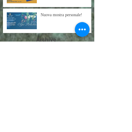
Nuova mostra personale!
Archive
marzo 2024
(4)
4 post
giugno 2023
(1)
1 post
maggio 2023
(11)
11 post
dicembre 2019
(1)
1 post
maggio 2019
(1)
1 post
gennaio 2019
(3)
3 post
maggio 2018
(1)
1 post
aprile 2018
(2)
2 post
novembre 2017
(2)
2 post
giugno 2017
(1)
1 post
maggio 2017
(1)
1 post
marzo 2017
(2)
2 post
gennaio 2017
(2)
2 post