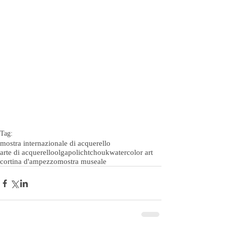
Tag:
mostra internazionale di acquerello
arte di acquerello
olgapolichtchouk
watercolor art
cortina d'ampezzo
mostra museale