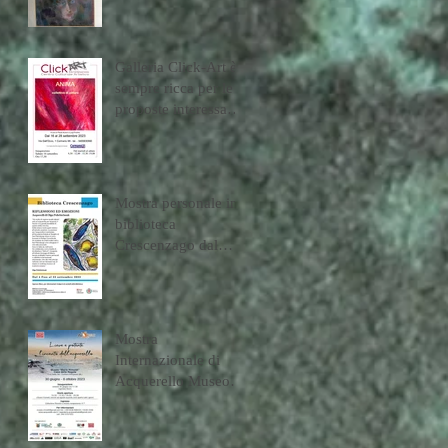
Galleria Click-Art è
sempre ricca per le
proposte interessante
per artisti e
collezionisti. Dal 16
settembre al 28
settembre la mostra
Mostra personale in
intitolato "Anima"
biblioteca
curata da Paolo
Crescenzago dal
Avanzi.
4/9/2023 al
23/09/2024
Mostra
Internazionale di
Acquerello Museo
"Mario Rimoldi"