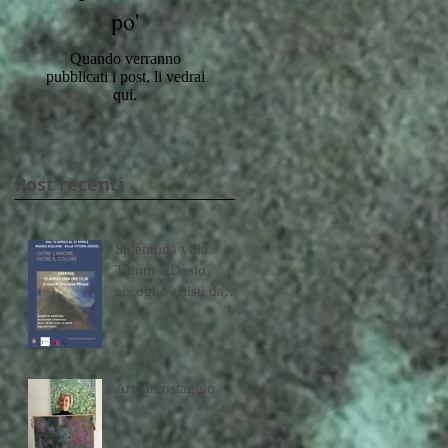
po'
Quando verranno
pubblicati i post, li vedrai
qui.
Post recenti
Splendida villa
Tittoni a Desio
accoglie artisti da
molte città italiane
Arte in ostaggio